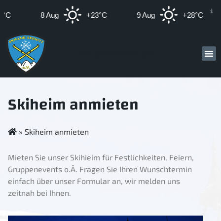
°C
8 Aug
+23°C
9 Aug
+28°C
Skiclub Sebnitz e.V.
Skiheim anmieten
»
Skiheim anmieten
Mieten Sie unser Skihieim für Festlichkeiten, Feiern,
Gruppenevents o.Ä. Fragen Sie Ihren Wunschtermin
einfach über unser Formular an, wir melden uns
zeitnah bei Ihnen.