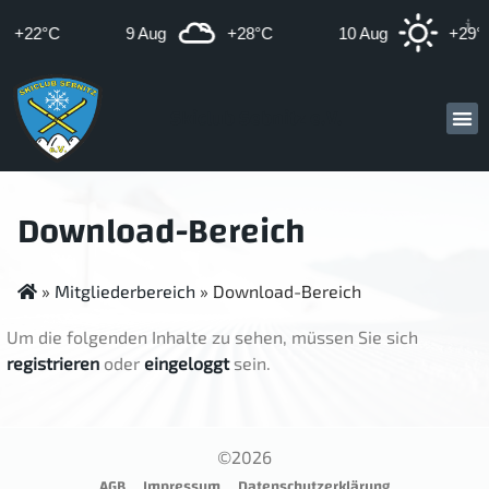
+22°C
9 Aug
+28°C
10 Aug
+29°
Skiclub Sebnitz e.V.
Download-Bereich
»
Mitgliederbereich
»
Download-Bereich
Um die folgenden Inhalte zu sehen, müssen Sie sich
registrieren
oder
eingeloggt
sein.
©2026
AGB
Impressum
Datenschutzerklärung