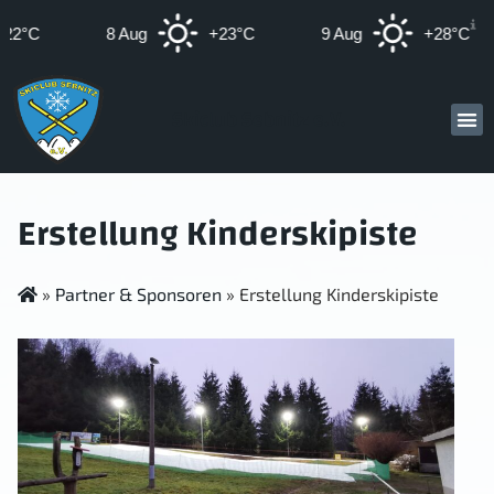
22°C
8 Aug
+23°C
9 Aug
+28°C
Skiclub Sebnitz e.V.
Erstellung Kinderskipiste
»
Partner & Sponsoren
»
Erstellung Kinderskipiste