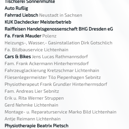
Tischlerei Sonnenmühle
Auto Rußig
Fahrrad Liebsch
Neustadt in Sachsen
KUK Dachdecker Meisterbetrieb
Raiffeisen Handelsgenossenschaft BHG Dresden eG
Fa. Frank Mauder
Polenz
Heizungs-, Wasser,- Gasinstallation Dirk Gotschlich
Fa. Bildbauservice Lichtenhain
Cars & Bikes
Jens Lucas Rathmannsdorf
Fam. Frank Ackermann Hinterhermsdorf
Fahrzeuglackierung Kretzschmar Lichtenhain
Fliesenlegermeister Tilo Piepenhagen Sebnitz
Physiotherapeut Frank Grundler Hinterhermsdorf
Fam. Andreas Lier Sebnitz
Erik u. Rita Werner Struppen
Gerd Nehmke Lichtenhain
Montage- u. Reparaturservice Marko Bild Lichtenhain
Antje Reimann Lichtenhain
Physiotherapie Beatrix Pietsch