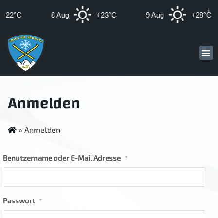
+22°C
8 Aug
+23°C
9 Aug
+28°C
Skiclub Sebnitz e.V.
Anmelden
»
Anmelden
Benutzername oder E-Mail Adresse
*
Passwort
*